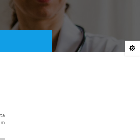

ita
ium